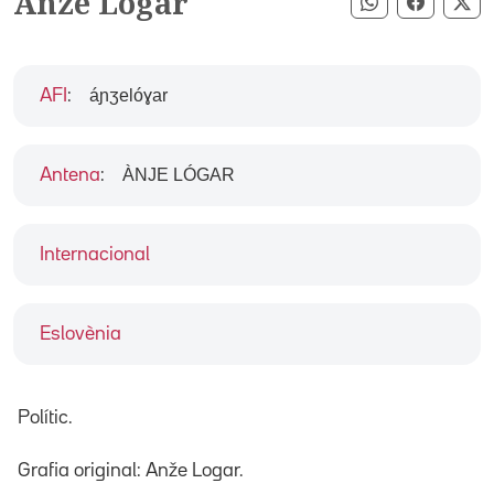
Anze Logar
Compartir pe
Compart
Co
áɲʒelóɣar
AFI
:
ÀNJE LÓGAR
Antena
:
Internacional
Eslovènia
Polític.
Grafia original: Anže Logar.