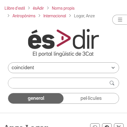
Llibre d'estil
ésAdir
Noms propis
Antropònims
Internacional
Logar, Anze
general
pel·lícules