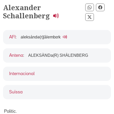
Alexander
Compartir 
Compa
Schallenberg
Compartir p
aleksándə(r)ʃálembɛrk
AFI
:
ALEKSÀNDa(R) SHÀLENBERG
Antena
:
Internacional
Suïssa
Polític.