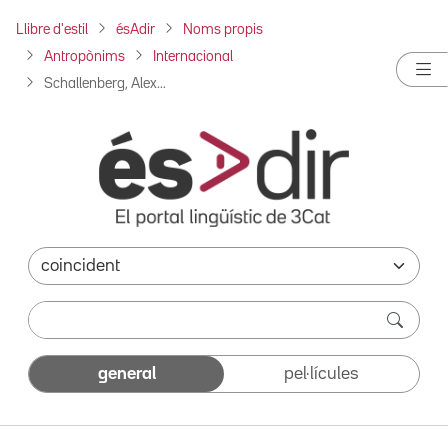
Llibre d'estil
ésAdir
Noms propis
Antropònims
Internacional
Schallenberg, Alex...
general
pel·lícules