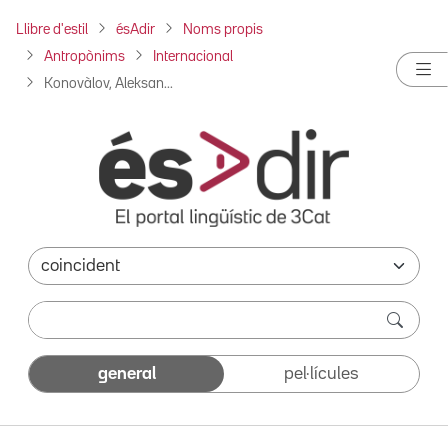
Llibre d'estil
ésAdir
Noms propis
Antropònims
Internacional
Konovàlov, Aleksan...
general
pel·lícules