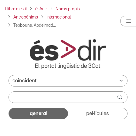
Llibre d'estil
ésAdir
Noms propis
Antropònims
Internacional
Tebboune, Abdelmad...
general
pel·lícules