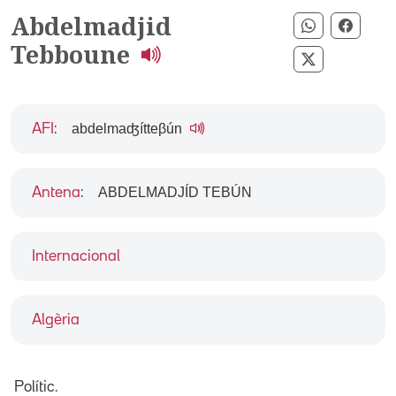
Abdelmadjid
Compartir 
Compa
Tebboune
Compartir p
abdelmaʤítteβún
AFI
:
ABDELMADJÍD TEBÚN
Antena
:
Internacional
Algèria
Polític.