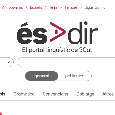
Antropònims
Esports
Tenis
Tenistes
Diyas, Zarina
general
pel·lícules
pis
Gramàtica
Convencions
Doblatge
Altres