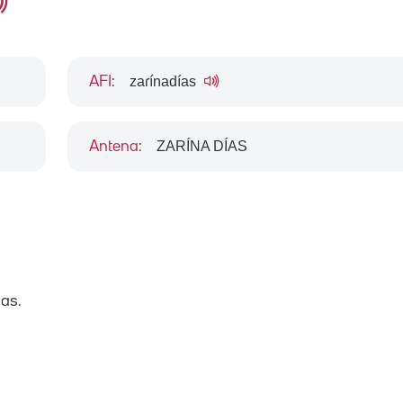
zaɾínadías
AFI
:
ZARÍNA DÍAS
Antena
:
ias.