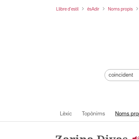
Llibre d'estil
ésAdir
Noms propis
Lèxic
Topònims
Noms pro