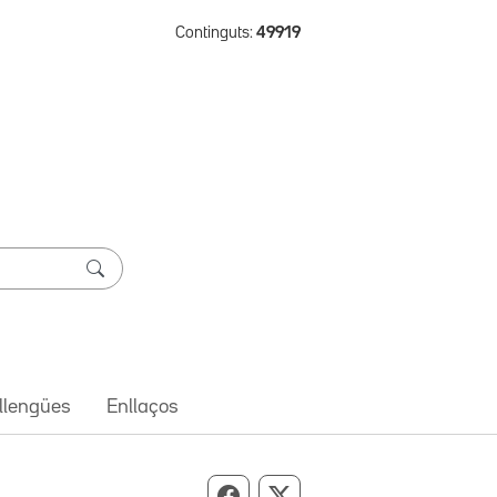
Continguts:
49919
 llengües
Enllaços