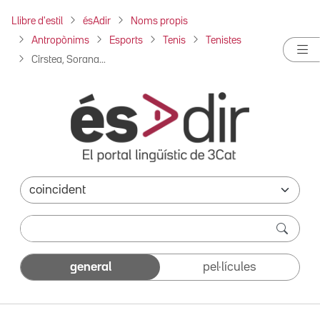
Llibre d'estil
ésAdir
Noms propis
Antropònims
Esports
Tenis
Tenistes
Cîrstea, Sorana...
general
pel·lícules