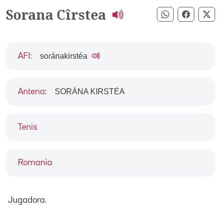
Sorana Cîrstea
Compartir pe
Compart
Co
soɾánakirstéa
AFI
:
SORÀNA KIRSTÉA
Antena
:
Tenis
Romania
Jugadora.