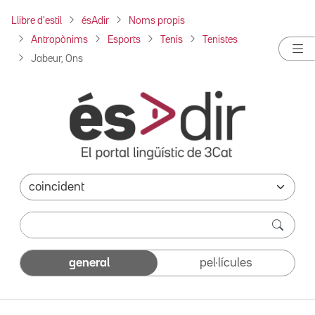
Llibre d'estil
ésAdir
Noms propis
Antropònims
Esports
Tenis
Tenistes
Jabeur, Ons
general
pel·lícules