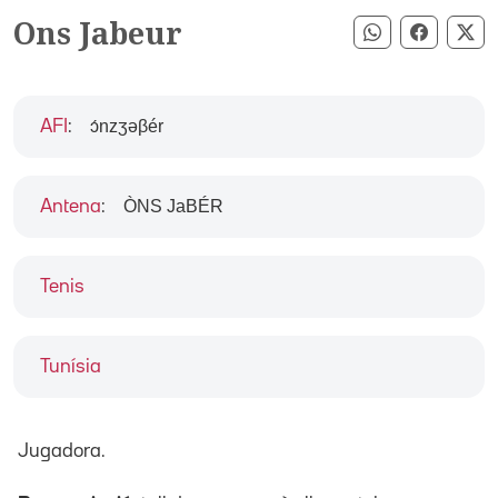
Ons Jabeur
Compartir pe
Compart
Co
ɔ́nzʒəβér
AFI
:
ÒNS JaBÉR
Antena
:
Tenis
Tunísia
Jugadora.