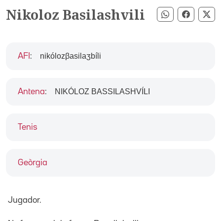
Nikoloz Basilashvili
Compartir pe
Compart
Co
nikólozβasilaʒbíli
AFI
:
NIKÓLOZ BASSILASHVÍLI
Antena
:
Tenis
Geòrgia
Jugador.