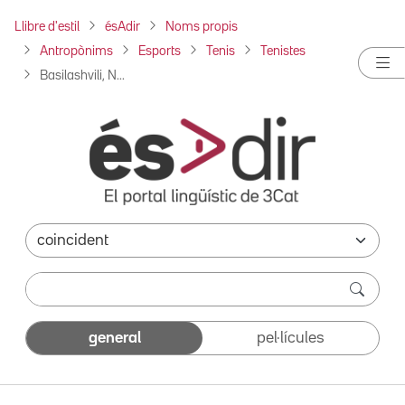
Llibre d'estil
ésAdir
Noms propis
Antropònims
Esports
Tenis
Tenistes
Basilashvili, N...
general
pel·lícules