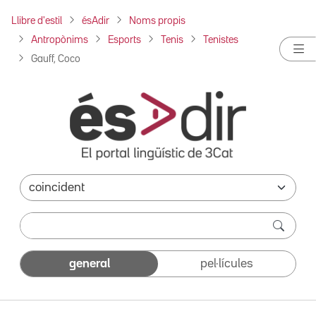
Llibre d'estil
ésAdir
Noms propis
Antropònims
Esports
Tenis
Tenistes
Gauff, Coco
general
pel·lícules