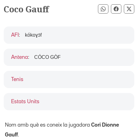
Coco Gauff
Compartir pe
Compart
Co
kókoɣɔ́f
AFI
:
CÓCO GÒF
Antena
:
Tenis
Estats Units
Nom amb què es coneix la jugadora
Cori Dionne
Gauff
.