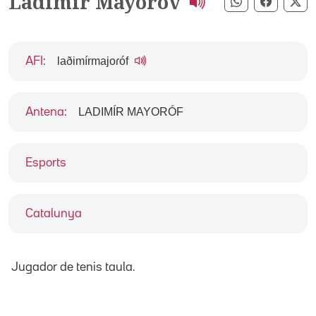
Ladimir Mayorov
Compartir pe
Compart
Co
laðimírmajoɾóf
AFI
:
LADIMÍR MAYORÓF
Antena
:
Esports
Catalunya
Jugador de tenis taula.