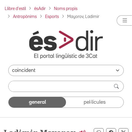
Llibre d'estil
ésAdir
Noms propis
Antropònims
Esports
Mayorov, Ladimir
general
pel·lícules