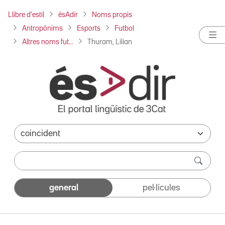
Llibre d'estil
ésAdir
Noms propis
Antropònims
Esports
Futbol
Altres noms fut...
Thuram, Lilian
general
pel·lícules