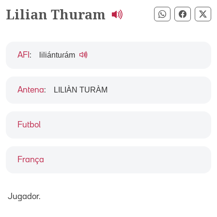
Lilian Thuram
Compartir pe
Compart
Co
liliántuɾám
AFI
:
LILIÀN TURÀM
Antena
:
Futbol
França
Jugador.