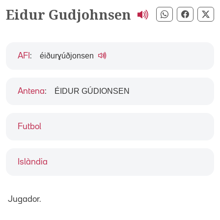
Eidur Gudjohnsen
Compartir pe
Compart
Co
éiðurɣúðjonsen
AFI
:
ÉIDUR GÚDIONSEN
Antena
:
Futbol
Islàndia
Jugador.