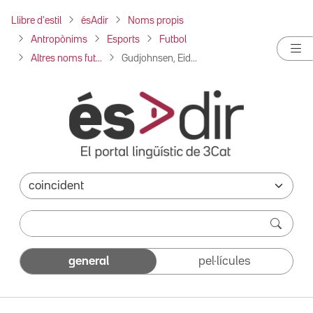
Llibre d'estil
ésAdir
Noms propis
Antropònims
Esports
Futbol
Altres noms fut...
Gudjohnsen, Eid...
general
pel·lícules