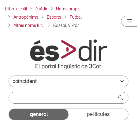
Llibre d'estil
ésAdir
Noms propis
Antropònims
Esports
Futbol
Altres noms fut...
Kassai, Viktor
general
pel·lícules