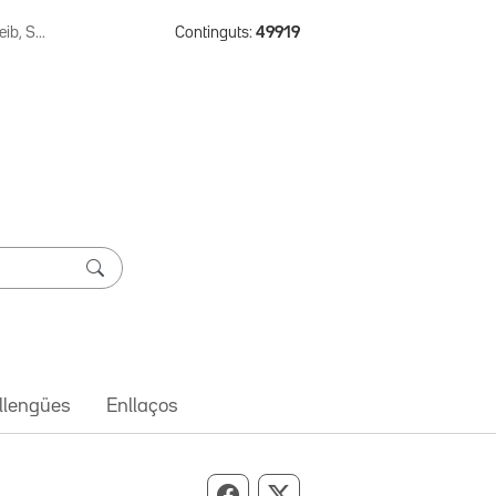
ib, S...
Continguts:
49919
 llengües
Enllaços