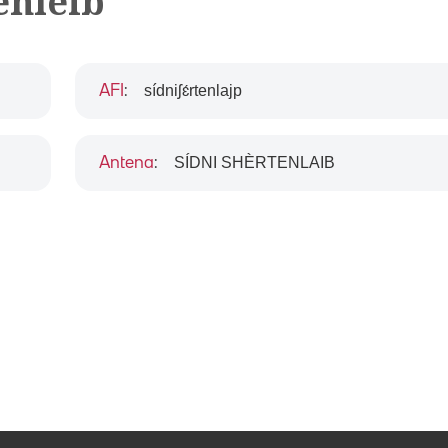
enleib
sídniʃɛ́rtenlajp
AFI
:
SÍDNI SHÈRTENLAIB
Antena
: