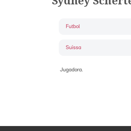
Sydney Schert
Futbol
Suïssa
Jugadora.