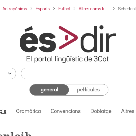
Antropònims
Esports
Futbol
Altres noms fut...
Schertenle
general
pel·lícules
pis
Gramàtica
Convencions
Doblatge
Altres