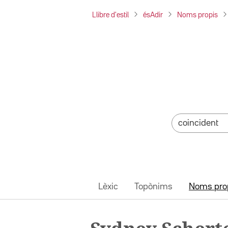
Llibre d'estil
ésAdir
Noms propis
Lèxic
Topònims
Noms pro