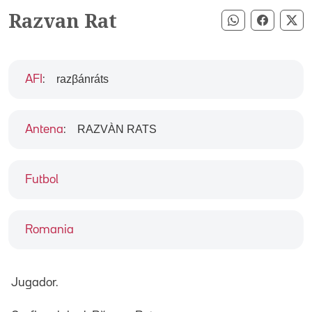
Razvan Rat
Compartir pe
Compart
Co
razβánráts
AFI
:
RAZVÀN RATS
Antena
:
Futbol
Romania
Jugador.