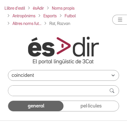
Llibre d'estil
ésAdir
Noms propis
Antropònims
Esports
Futbol
Altres noms fut...
Rat, Razvan
general
pel·lícules