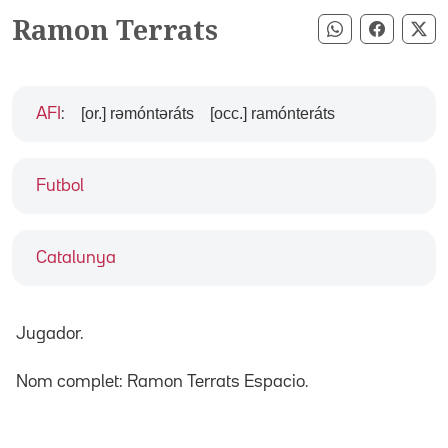
Ramon Terrats
Compartir pe
Compart
Co
[or.] rəmóntəráts
[occ.] ramónteráts
AFI
:
Futbol
Catalunya
Jugador.
Nom complet: Ramon Terrats Espacio.