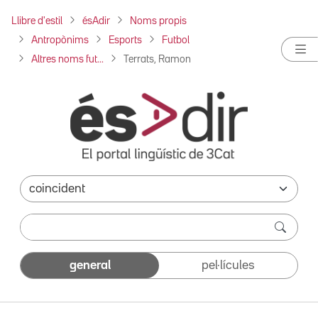
Llibre d'estil
ésAdir
Noms propis
Antropònims
Esports
Futbol
Altres noms fut...
Terrats, Ramon
general
pel·lícules