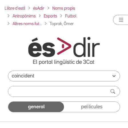
Llibre d'estil
ésAdir
Noms propis
Antropònims
Esports
Futbol
Altres noms fut...
Toprak, Ömer
general
pel·lícules