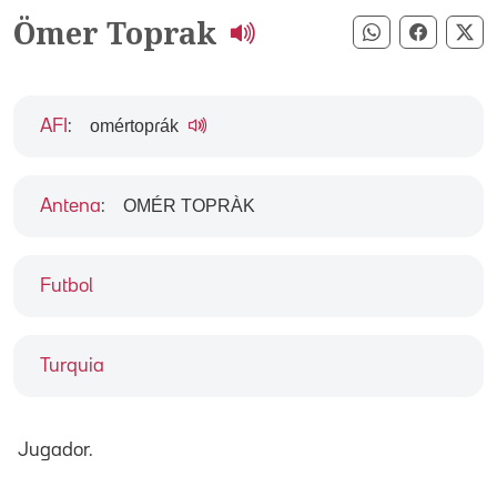
Ömer Toprak
Compartir pe
Compart
Co
omértopɾák
AFI
:
OMÉR TOPRÀK
Antena
:
Futbol
Turquia
Jugador.