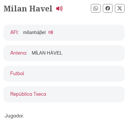
Milan Havel
Compartir pe
Compart
Co
mílanháβel
AFI
:
MÍLAN HÀVEL
Antena
:
Futbol
República Txeca
Jugador.