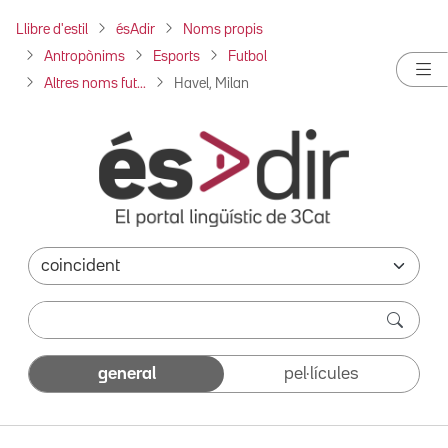
Llibre d'estil
ésAdir
Noms propis
Antropònims
Esports
Futbol
Altres noms fut...
Havel, Milan
general
pel·lícules