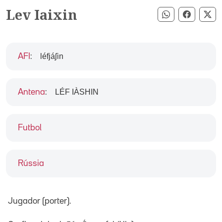
Lev Iaixin
Compartir pe
Compart
Co
léfjáʃin
AFI
:
LÉF IÀSHIN
Antena
:
Futbol
Rússia
Jugador (porter).