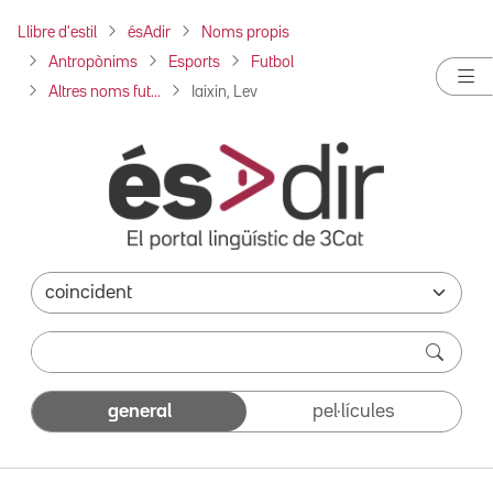
Llibre d'estil
ésAdir
Noms propis
Antropònims
Esports
Futbol
Altres noms fut...
Iaixin, Lev
general
pel·lícules