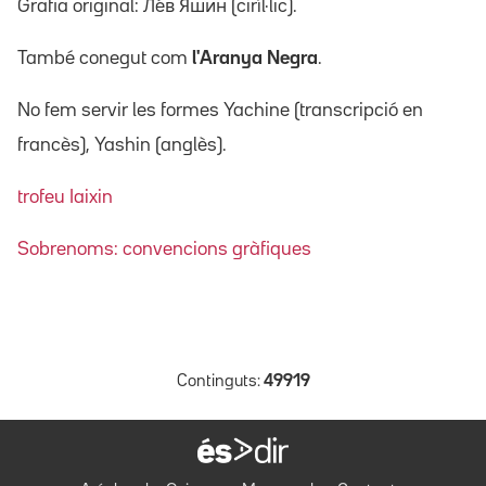
Grafia original: Лéв Я́шин (ciríl·lic).
També conegut com
l'Aranya Negra
.
No fem servir les formes Yachine (transcripció en
francès), Yashin (anglès).
trofeu Iaixin
Sobrenoms: convencions gràfiques
Continguts:
49919