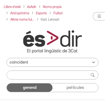
Llibre d'estil
ésAdir
Noms propis
Antropònims
Esports
Futbol
Altres noms fut...
Karl, Lennart
general
pel·lícules