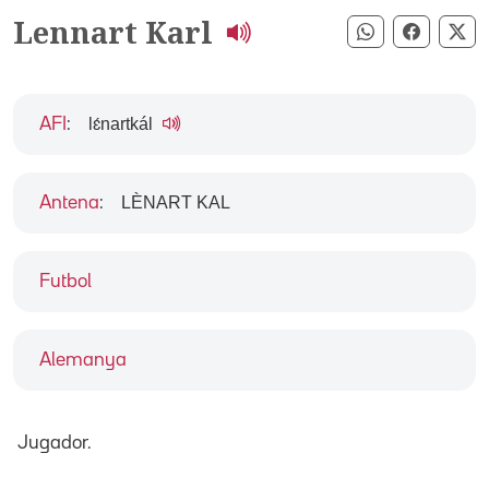
Lennart Karl
Compartir pe
Compart
Co
lɛ́nartkál
AFI
:
LÈNART KAL
Antena
:
Futbol
Alemanya
Jugador.