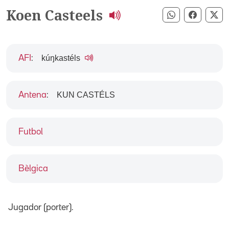
Koen Casteels
Compartir pe
Compart
Co
kúŋkastéls
AFI
:
KUN CASTÉLS
Antena
:
Futbol
Bèlgica
Jugador (porter).