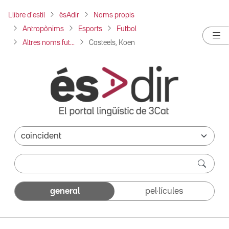
Llibre d'estil
ésAdir
Noms propis
Antropònims
Esports
Futbol
Altres noms fut...
Casteels, Koen
general
pel·lícules