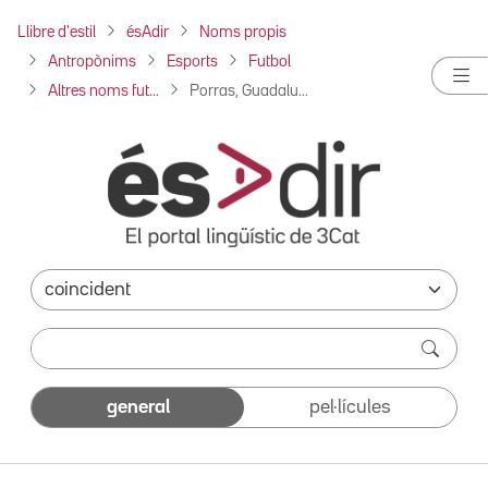
Llibre d'estil
ésAdir
Noms propis
Antropònims
Esports
Futbol
Altres noms fut...
Porras, Guadalu...
general
pel·lícules