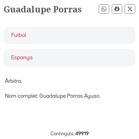
Guadalupe Porras
Compartir pe
Compart
Co
Futbol
Espanya
Àrbitra.
Nom complet: Guadalupe Porras Ayuso.
Continguts:
49919