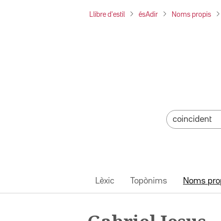
Llibre d'estil
ésAdir
Noms propis
Lèxic
Topònims
Noms pro