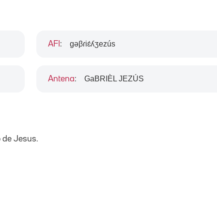
gəβɾiɛ́ʎʒezús
AFI
:
GaBRIÈL JEZÚS
Antena
:
 de Jesus.