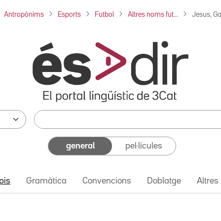
Antropònims
Esports
Futbol
Altres noms fut...
Jesus, Ga
general
pel·lícules
pis
Gramàtica
Convencions
Doblatge
Altres