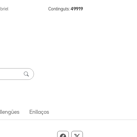
briel
Continguts:
49919
 llengües
Enllaços