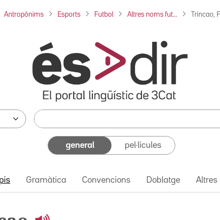
Antropònims
Esports
Futbol
Altres noms fut...
Trincao, F
general
pel·lícules
pis
Gramàtica
Convencions
Doblatge
Altres