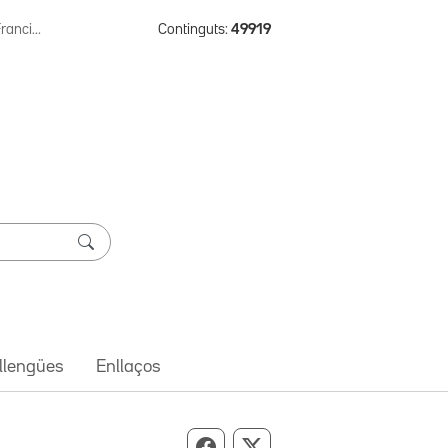
ranci...
Continguts:
49919
 llengües
Enllaços