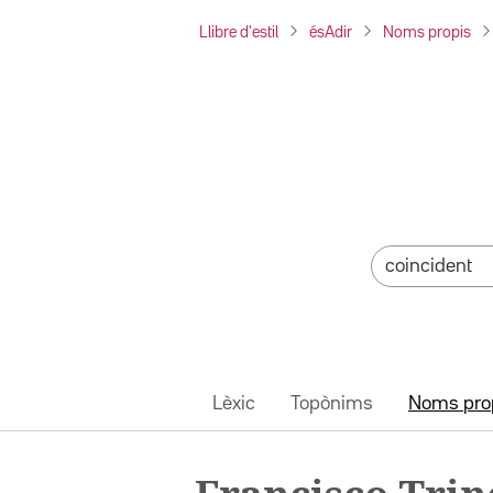
Llibre d'estil
ésAdir
Noms propis
Lèxic
Topònims
Noms pro