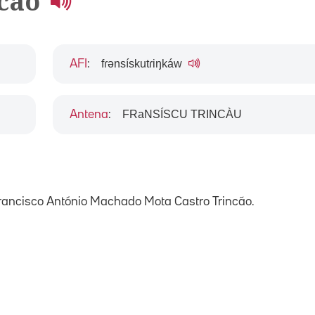
ncao
fɾənsískutɾiŋkáw
AFI
:
FRaNSÍSCU TRINCÀU
Antena
:
 Francisco António Machado Mota Castro Trincão.