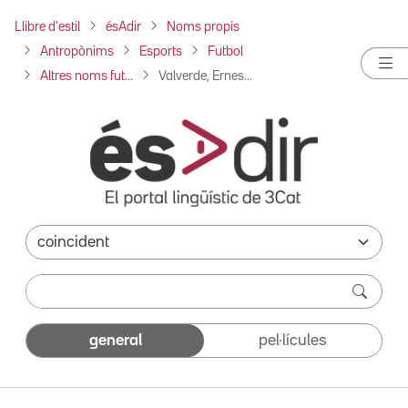
Llibre d'estil
ésAdir
Noms propis
Antropònims
Esports
Futbol
Altres noms fut...
Valverde, Ernes...
general
pel·lícules