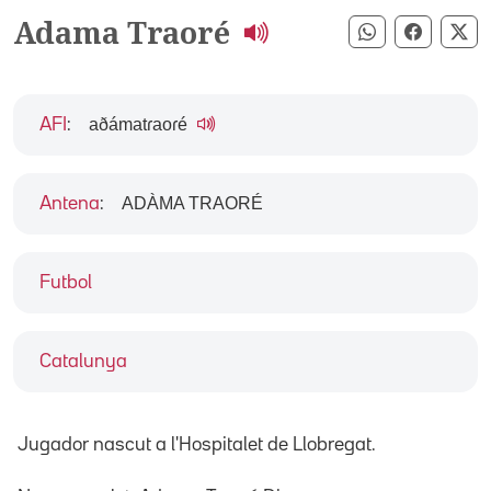
Adama Traoré
Compartir pe
Compart
Co
aðámatɾaoɾé
AFI
:
ADÀMA TRAORÉ
Antena
:
Futbol
Catalunya
Jugador nascut a l'Hospitalet de Llobregat.