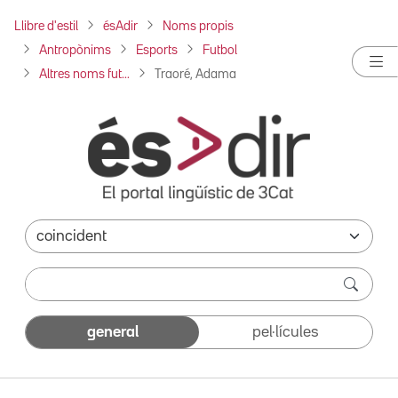
Llibre d'estil
ésAdir
Noms propis
Antropònims
Esports
Futbol
Altres noms fut...
Traoré, Adama
general
pel·lícules