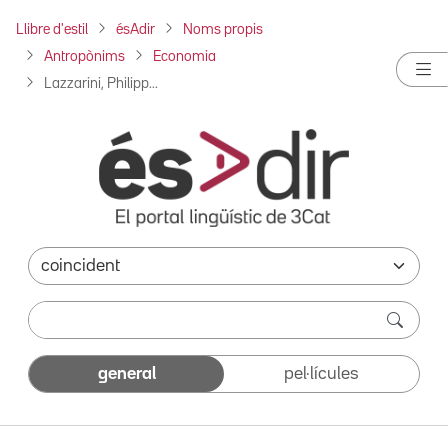
Llibre d'estil
ésAdir
Noms propis
Antropònims
Economia
Lazzarini, Philipp...
general
pel·lícules