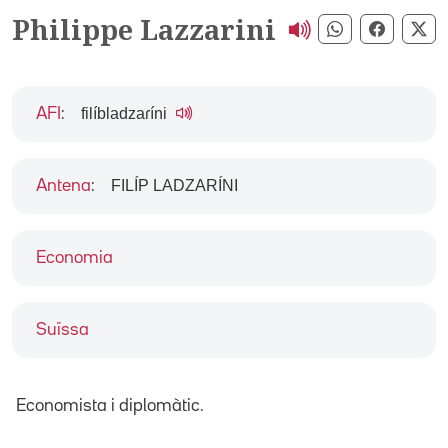
Philippe Lazzarini
Compartir pe
Compart
Co
filíbladzaɾíni
AFI
:
FILÍP LADZARÍNI
Antena
:
Economia
Suïssa
Economista i diplomàtic.