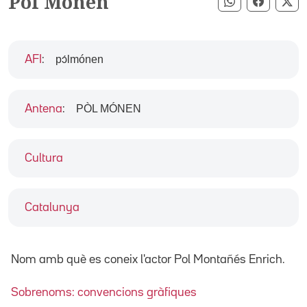
Pol Monen
Compartir pe
Compart
Co
pɔ́lmónen
AFI
:
PÒL MÓNEN
Antena
:
Cultura
Catalunya
Nom amb què es coneix l'actor Pol Montañés Enrich.
Sobrenoms: convencions gràfiques