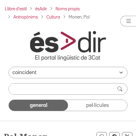
Llibre d'estil
ésAdir
Noms propis
Antropònims
Cultura
Monen, Pol
general
pel·lícules