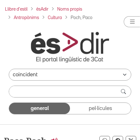
Llibre d'estil
ésAdir
Noms propis
Antropònims
Cultura
Poch, Paco
general
pel·lícules