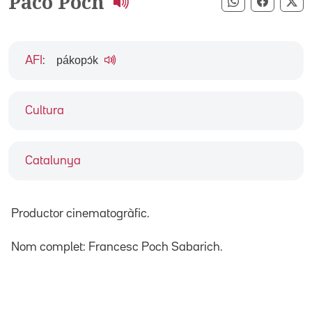
Paco Poch
Compartir pe
Compart
Co
pákopɔ́k
AFI
:
Cultura
Catalunya
Productor cinematogràfic.
Nom complet: Francesc Poch Sabarich.