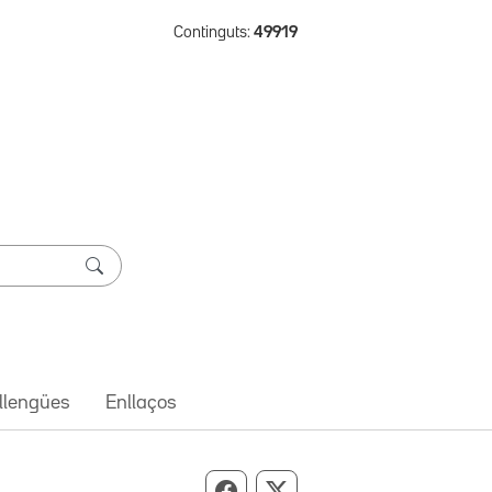
Continguts:
49919
 llengües
Enllaços