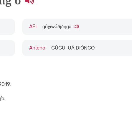
ng'o
gúɣiwáðjɔ́ŋgɔ
AFI
:
GÚGUI UÀ DIÒNGO
Antena
:
2019.
'o.