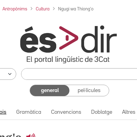
Antropònims
Cultura
Ngugi wa Thiong'o
general
pel·lícules
pis
Gramàtica
Convencions
Doblatge
Altres