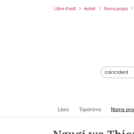
Llibre d'estil
ésAdir
Noms propis
Lèxic
Topònims
Noms pro