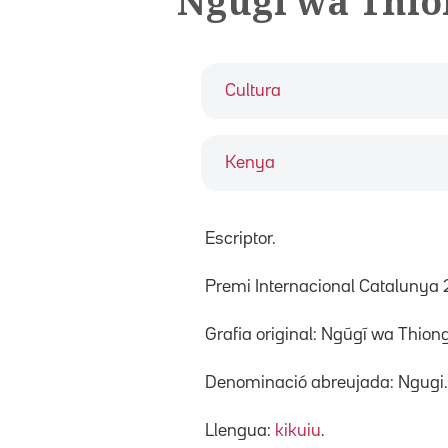
Ngugi wa Thio
Cultura
Kenya
Escriptor.
Premi Internacional Catalunya 
Grafia original: Ngũgĩ wa Thiong
Denominació abreujada: Ngugi.
Llengua:
kikuiu
.