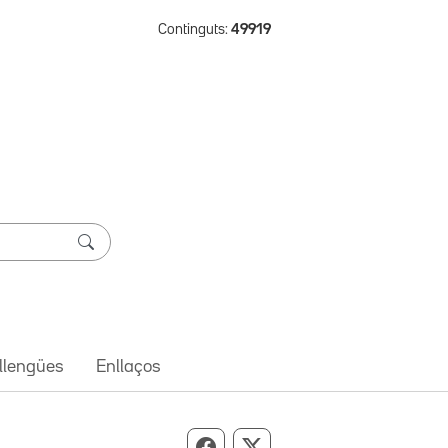
Continguts:
49919
 llengües
Enllaços