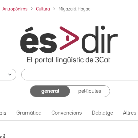
Antropònims
Cultura
Miyazaki, Hayao
general
pel·lícules
pis
Gramàtica
Convencions
Doblatge
Altres