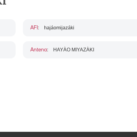
ki
hajáomijazáki
AFI
:
HAYÀO MIYAZÀKI
Antena
: