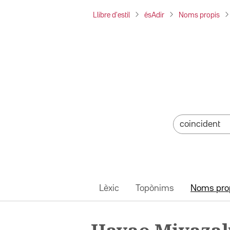
Llibre d'estil
ésAdir
Noms propis
Lèxic
Topònims
Noms pro