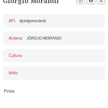
Giorgio Morandi
Compartir pe
Compart
Co
ʤɔ́rʤomoɾándi
AFI
:
JÒRDJO MORÀNDI
Antena
:
Cultura
Itàlia
Pintor.