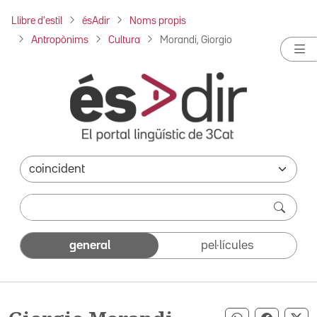
Llibre d'estil
ésAdir
Noms propis
Antropònims
Cultura
Morandi, Giorgio
general
pel·lícules