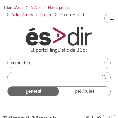
Llibre d'estil
ésAdir
Noms propis
Antropònims
Cultura
Munch, Edvard
general
pel·lícules