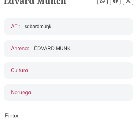
Edvard Munch
Compartir pe
Compart
Co
ɛ́dbardmúŋk
AFI
:
ÈDVARD MUNK
Antena
:
Cultura
Noruega
Pintor.