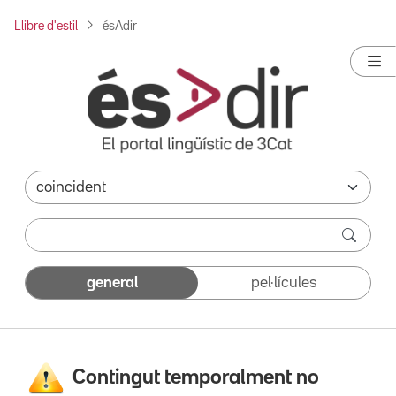
Llibre d'estil
ésAdir
general
pel·lícules
Contingut temporalment no