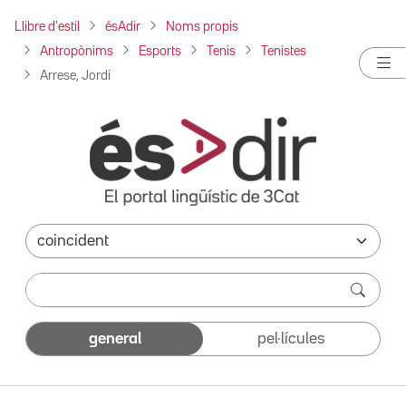
Llibre d'estil
ésAdir
Noms propis
Antropònims
Esports
Tenis
Tenistes
Arrese, Jordi
general
pel·lícules