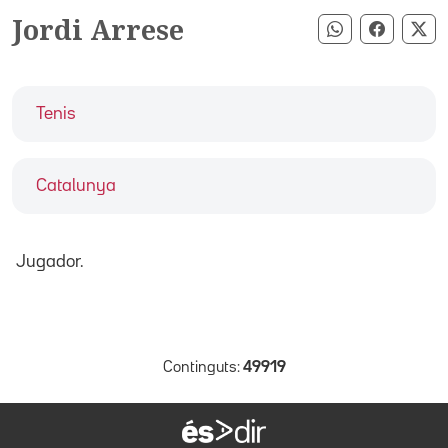
Jordi Arrese
Compartir pe
Compart
Co
Tenis
Catalunya
Jugador.
Continguts:
49919