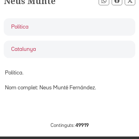
Neus Munté
Compartir pe
Compart
Co
Política
Catalunya
Política.
Nom complet: Neus Munté Fernández.
Continguts:
49919