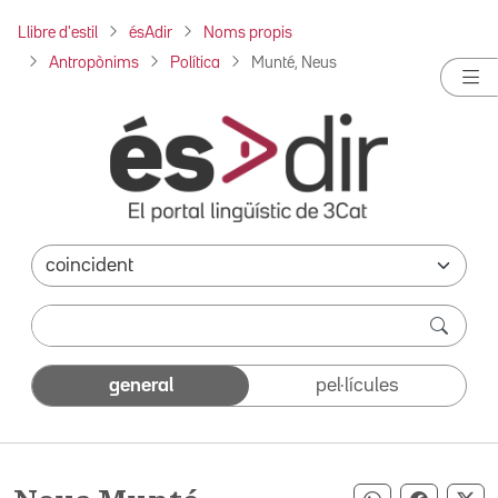
Llibre d'estil
ésAdir
Noms propis
Antropònims
Política
Munté, Neus
general
pel·lícules