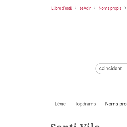
Llibre d'estil
ésAdir
Noms propis
Lèxic
Topònims
Noms pro