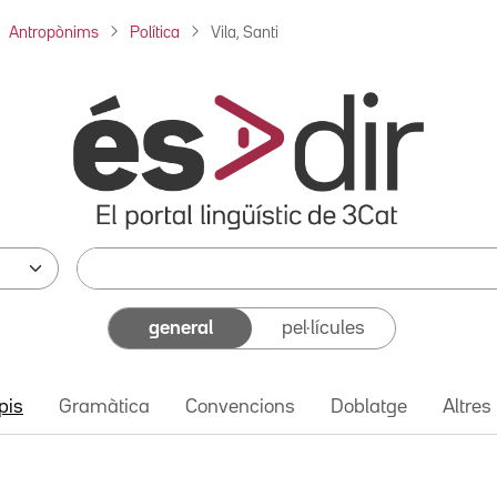
Antropònims
Política
Vila, Santi
general
pel·lícules
pis
Gramàtica
Convencions
Doblatge
Altres