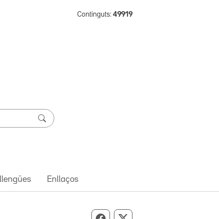
Continguts:
49919
 llengües
Enllaços