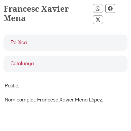
Francesc Xavier
Compartir pe
Compart
Mena
Compartir per
Política
Catalunya
Polític.
Nom complet: Francesc Xavier Mena López.