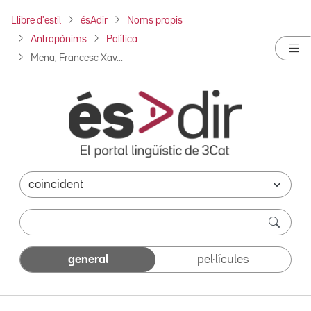
Llibre d'estil
ésAdir
Noms propis
Antropònims
Política
Mena, Francesc Xav...
general
pel·lícules