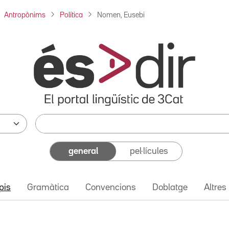
Antropònims
Política
Nomen, Eusebi
general
pel·lícules
pis
Gramàtica
Convencions
Doblatge
Altres