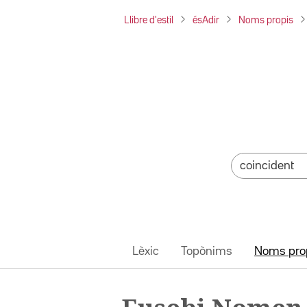
Llibre d'estil
ésAdir
Noms propis
Lèxic
Topònims
Noms pro