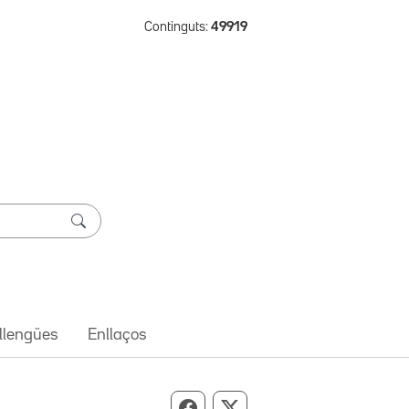
Continguts:
49919
 llengües
Enllaços