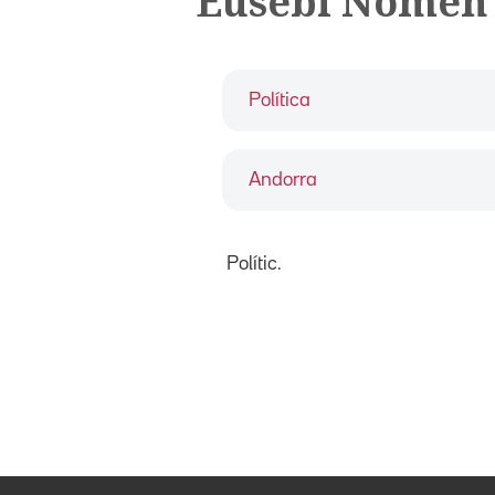
Eusebi Nomen
Política
Andorra
Polític.