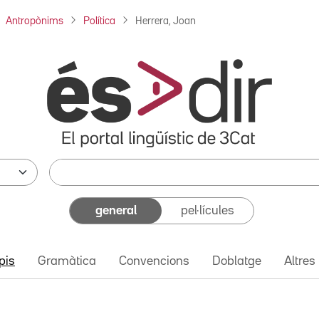
Antropònims
Política
Herrera, Joan
general
pel·lícules
pis
Gramàtica
Convencions
Doblatge
Altres