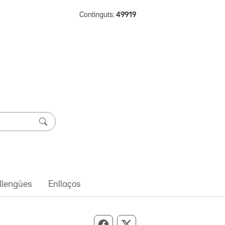
Continguts:
49919
 llengües
Enllaços