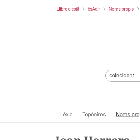
Llibre d'estil
ésAdir
Noms propis
Lèxic
Topònims
Noms pro