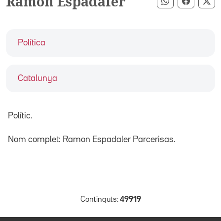
Ramon Espadaler
Compartir pe
Compart
Co
Política
Catalunya
Polític.
Nom complet: Ramon Espadaler Parcerisas.
Continguts:
49919