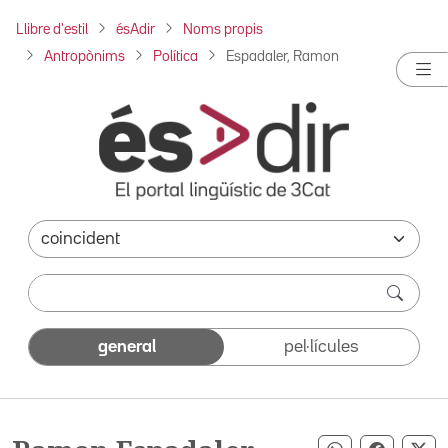
Llibre d'estil
ésAdir
Noms propis
Antropònims
Política
Espadaler, Ramon
general
pel·lícules