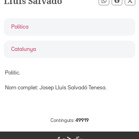
Lluís Salvadó
Compartir pe
Compart
Co
Política
Catalunya
Polític.
Nom complet: Josep Lluís Salvadó Tenesa.
Continguts:
49919