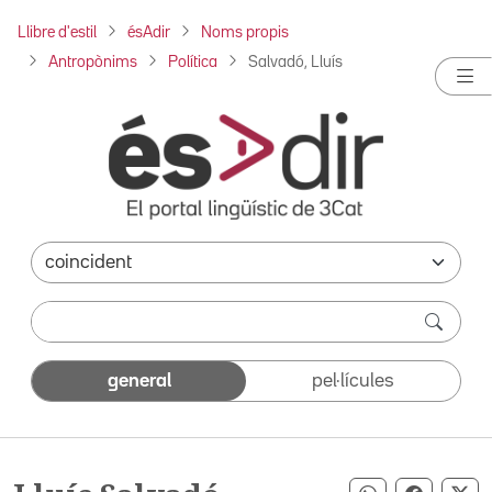
Llibre d'estil
ésAdir
Noms propis
Antropònims
Política
Salvadó, Lluís
general
pel·lícules