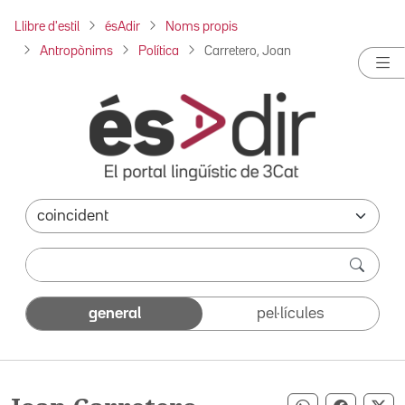
Llibre d'estil
ésAdir
Noms propis
Antropònims
Política
Carretero, Joan
general
pel·lícules