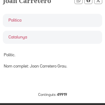
Joan Carretero
Compartir pe
Compart
Co
Política
Catalunya
Polític.
Nom complet: Joan Carretero Grau.
Continguts:
49919