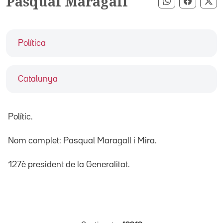
Pasqual Maragall
Compartir pe
Compart
Co
Política
Catalunya
Polític.
Nom complet: Pasqual Maragall i Mira.
127è president de la Generalitat.