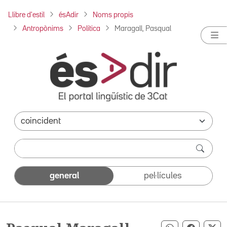
Llibre d'estil
ésAdir
Noms propis
Antropònims
Política
Maragall, Pasqual
general
pel·lícules