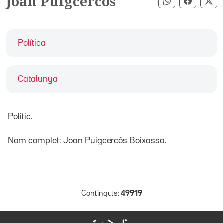
Joan Puigcercós
Compartir pe
Compart
Co
Política
Catalunya
Polític.
Nom complet: Joan Puigcercós Boixassa.
Continguts:
49919