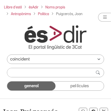
Llibre d'estil
ésAdir
Noms propis
Antropònims
Política
Puigcercós, Joan
general
pel·lícules