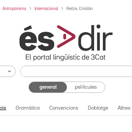
Antropònims
Internacional
Reitze, Cristián
general
pel·lícules
pis
Gramàtica
Convencions
Doblatge
Altres