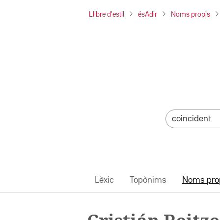
Llibre d'estil
ésAdir
Noms propis
Lèxic
Topònims
Noms pro