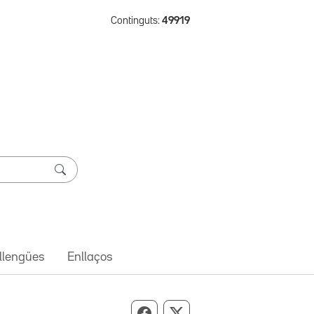
Continguts:
49919
 llengües
Enllaços