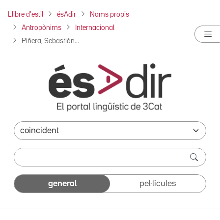
Llibre d'estil
ésAdir
Noms propis
Antropònims
Internacional
Piñera, Sebastián...
general
pel·lícules