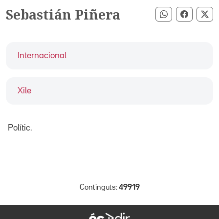
Sebastián Piñera
Compartir pe
Compart
Co
Internacional
Xile
Polític.
Continguts:
49919