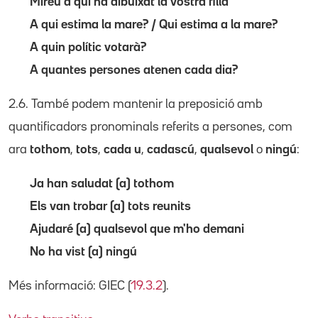
Mireu a qui ha dibuixat la vostra filla
A qui estima la mare? / Qui estima a la mare?
A quin polític votarà?
A quantes persones atenen cada dia?
2.6. També podem mantenir la preposició amb
quantificadors pronominals referits a persones, com
ara
tothom
,
tots
,
cada u
,
cadascú
,
qualsevol
o
ningú
:
Ja han saludat (a) tothom
Els van trobar (a) tots reunits
Ajudaré (a) qualsevol que m'ho demani
No ha vist (a) ningú
Més informació: GIEC (
19.3.2
).