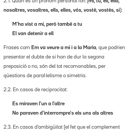
2.1. Quan és un pronom personal fort (
mi, tu, ell, ella,
nosaltres, vosaltres, ells, elles, vós, vostè, vostès, si
):
M'ha vist a mi, però també a tu
El van detenir a ell
Frases com
Em va veure a mi i a la Maria
, que podrien
presentar el dubte de si han de dur la segona
preposició o no, són del tot recomanables, per
qüestions de paral·lelisme o simetria.
2.2. En casos de reciprocitat:
Es miraven l'un a l'altre
No paraven d'interrompre's els uns als altres
2.3. En casos d'ambigüitat (el fet que el complement