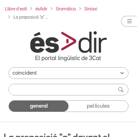
Llibre d'estil
ésAdir
Gramàtica
Sintaxi
La preposició "a" ...
general
pel·lícules