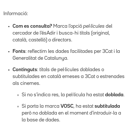
Informació:
Com es consulta?
Marca l'opció
pel·lícules
del
cercador de l'ésAdir i busca-hi títols (original,
català, castellà) o directors.
Fonts
: reflectim les dades facilitades per 3Cat i la
Generalitat de Catalunya.
Continguts
: títols de pel·lícules doblades o
subtitulades en català emeses a 3Cat o estrenades
als cinemes.
Si no s'indica res, la pel·lícula ha estat
doblada
.
Si porta la marca
VOSC
, ha estat
subtitulada
però no doblada en el moment d'introduir-la a
la base de dades.