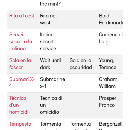
the mint?
Rita a l'oest
Rita nel
Baldi,
west
Ferdinando
Servei
Italian
Comencini,
secret a la
secret
Luigi
italiana
service
Sola en la
Wait until
Sola en la
Young,
foscor
dark
oscuridad
Terence
Submarí X-
Submarine
Graham,
1
x-1
William
Tècnica
Tecnica di
Prosperi,
d'un
un
Franco
homicidi
omicidio
Tempesta
Tormenta
Tormenta
Bergonzelli,