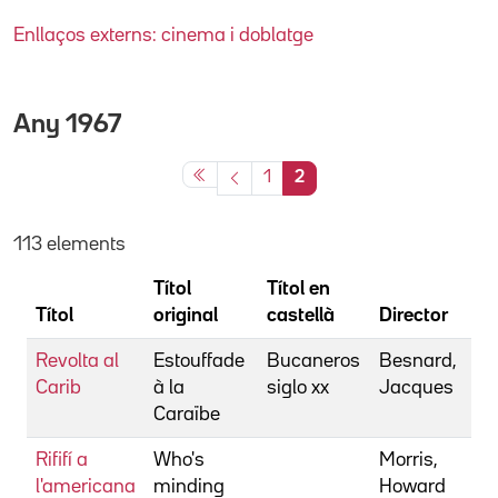
Enllaços externs: cinema i doblatge
Any
1967
1
2
113 elements
Títol
Títol en
Títol
original
castellà
Director
Revolta al
Estouffade
Bucaneros
Besnard,
Carib
à la
siglo xx
Jacques
Caraïbe
Rififí a
Who's
Morris,
l'americana
minding
Howard