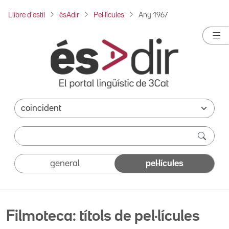
Llibre d'estil
ésAdir
Pel·lícules
Any 1967
general
pel·lícules
Filmoteca: títols de pel·lícules