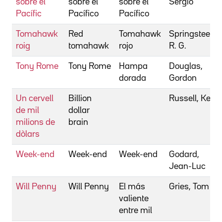
sobre el
sobre el
sobre el
Sergio
Pacífic
Pacífico
Pacífico
Tomahawk
Red
Tomahawk
Springsteen,
roig
tomahawk
rojo
R. G.
Tony Rome
Tony Rome
Hampa
Douglas,
dorada
Gordon
Un cervell
Billion
Russell, Ken
de mil
dollar
milions de
brain
dòlars
Week-end
Week-end
Week-end
Godard,
Jean-Luc
Will Penny
Will Penny
El más
Gries, Tom
valiente
entre mil