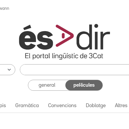
wann
general
pel·lícules
pis
Gramàtica
Convencions
Doblatge
Altres