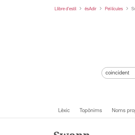
Llibre d'estil
ésAdir
Pel·lícules
S
Lèxic
Topònims
Noms pro