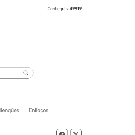
Continguts:
49919
 llengües
Enllaços