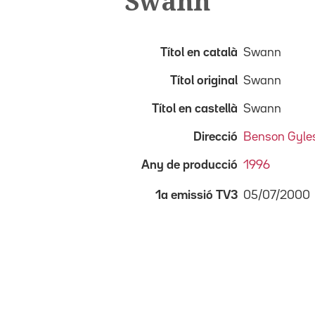
Swann
Títol en català
Swann
Títol original
Swann
Títol en castellà
Swann
Direcció
Benson Gyle
Any de producció
1996
05/07/2000
1a emissió TV3